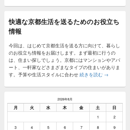
快適な京都生活を送るためのお役立ち
情報
今回は、はじめて京都生活を送る方に向けて、暮らし
のお役立ち情報をお届けします。まず最初に行うの
は、住まい探しでしょう。京都にはマンションやアパ
ート、一軒家などさまざまなタイプの住まいがありま
快適な京都
す。予算や生活スタイルに合わせ
続きを読む
→
メ
イ
2026年8月
ン
月
火
水
木
金
土
日
サ
イ
1
2
ド
バ
3
4
5
6
7
8
9