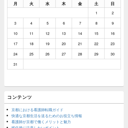
ン
月
火
水
木
金
土
日
サ
イ
1
2
ド
バ
3
4
5
6
7
8
9
ー
ウ
10
11
12
13
14
15
16
ィ
ジ
17
18
19
20
21
22
23
ェ
ッ
24
25
26
27
28
29
30
ト
エ
31
リ
ア
コンテンツ
京都における看護師転職ガイド
快適な京都生活を送るためのお役立ち情報
看護師が京都で働くメリットと魅力
移住後に注意したいポイント